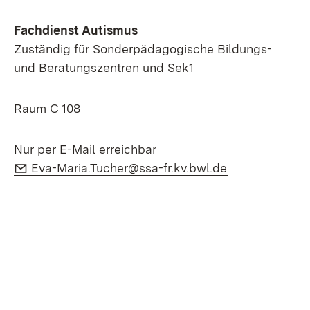
Fachdienst Autismus
Zuständig für Sonderpädagogische Bildungs-
und Beratungszentren und Sek1
Raum C 108
Nur per E-Mail erreichbar
E-Mail:
(Öffnet in neu
Eva-Maria.Tucher@ssa-fr.kv.bwl.de