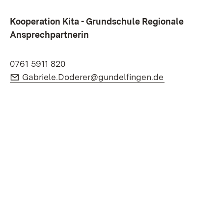
Kooperation Kita - Grundschule Regionale
Ansprechpartnerin
0761 5911 820
E-Mail:
(Öffnet in ne
Gabriele.Doderer@gundelfingen.de