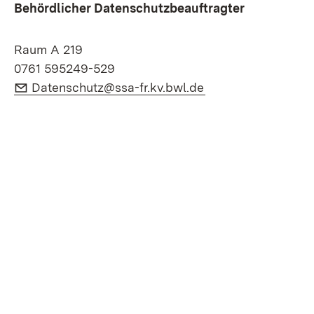
Behördlicher Datenschutzbeauftragter
Raum A 219
0761 595249-529
E-Mail:
(Öffnet in neuem F
Datenschutz@ssa-fr.kv.bwl.de