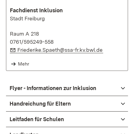
Fachdienst Inklusion
Stadt Freiburg
Raum A 218
0761/595249-558
E-Mail:
(Öffnet in n
Friederike.Spaeth@ssa-fr.kv.bwl.de
Mehr
Flyer - Informationen zur Inklusion
Handreichung für Eltern
Leitfaden für Schulen