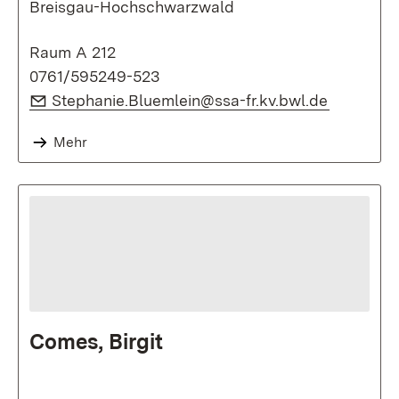
Breisgau-Hochschwarzwald
Raum A 212
0761/595249-523
E-Mail:
(Öffnet i
Stephanie.Bluemlein@ssa-fr.kv.bwl.de
Mehr
Comes, Birgit