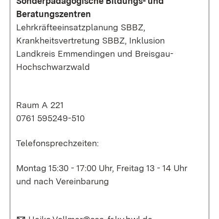
Sonderpädagogische Bildungs- und
Beratungszentren
Lehrkräfteeinsatzplanung SBBZ,
Krankheitsvertretung SBBZ, Inklusion
Landkreis Emmendingen und Breisgau-
Hochschwarzwald
Raum A 221
0761 595249-510
Telefonsprechzeiten:
Montag 15:30 - 17:00 Uhr, Freitag 13 - 14 Uhr
und nach Vereinbarung
E-Mail:
(Öffnet in neuem