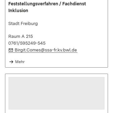
Feststellungsverfahren / Fachdienst
Inklusion
Stadt Freiburg
Raum A 215
0761/595249-545
E-Mail:
(Öffnet in neuem 
Birgit.Comes@ssa-fr.kv.bwl.de
Mehr