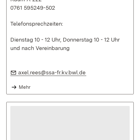
0761 595249-502
Telefonsprechzeiten:
Dienstag 10 - 12 Uhr, Donnerstag 10 - 12 Uhr
und nach Vereinbarung
E-Mail:
(Öffnet in neuem Fen
axel.rees@ssa-fr.kv.bwl.de
Mehr