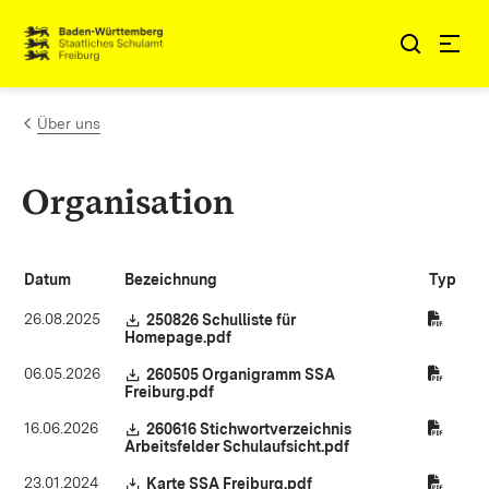
Zum Inhalt springen
Link zur Startseite
Über uns
Organisation
Datum
Bezeichnung
Typ
26.08.2025
Download:
250826 Schulliste für
Homepage.pdf
(Öffnet in neuem Fenster)
06.05.2026
Download:
260505 Organigramm SSA
Freiburg.pdf
(Öffnet in neuem Fenster)
16.06.2026
Download:
260616 Stichwortverzeichnis
Arbeitsfelder Schulaufsicht.pdf
(Öffnet in neuem Fe
23.01.2024
Download:
Karte SSA Freiburg.pdf
(Öffnet in neuem Fenster