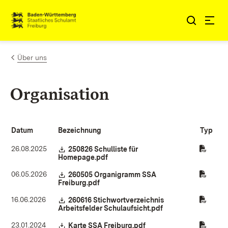
Zum Inhalt springen
Link zur Startseite
Über uns
Organisation
Datum
Bezeichnung
Typ
26.08.2025
Download:
250826 Schulliste für
Homepage.pdf
(Öffnet in neuem Fenster)
06.05.2026
Download:
260505 Organigramm SSA
Freiburg.pdf
(Öffnet in neuem Fenster)
16.06.2026
Download:
260616 Stichwortverzeichnis
Arbeitsfelder Schulaufsicht.pdf
(Öffnet in neuem Fe
23.01.2024
Download:
Karte SSA Freiburg.pdf
(Öffnet in neuem Fenster