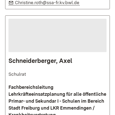
E-Mail:
(Öffnet in neuem
Christine.roth@ssa-fr.kv.bwl.de
Schneiderberger, Axel
Schulrat
Fachbereichsleitung
Lehrkräfteeinsatzplanung für alle öffentliche
Primar- und Sekundar I - Schulen im Bereich
Stadt Freiburg und LKR Emmendingen /
Krankheitsvertretung