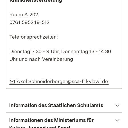
Raum A 202
0761 595249-512
Telefonsprechzeiten:
Dienstag 7:30 - 9 Uhr, Donnerstag 13 - 14.30
Uhr und nach Vereinbarung
E-Mail:
(Öffnet 
Axel.Schneiderberger@ssa-fr.kv.bwl.de
Information des Staatlichen Schulamts
Informationen des Ministeriums für
Kultus, Jugend und Sport