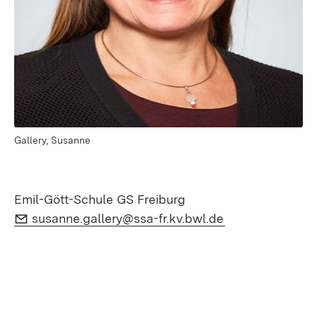
Gallery, Susanne
Emil-Gött-Schule GS Freiburg
E-Mail:
(Öffnet in neue
susanne.gallery@ssa-fr.kv.bwl.de