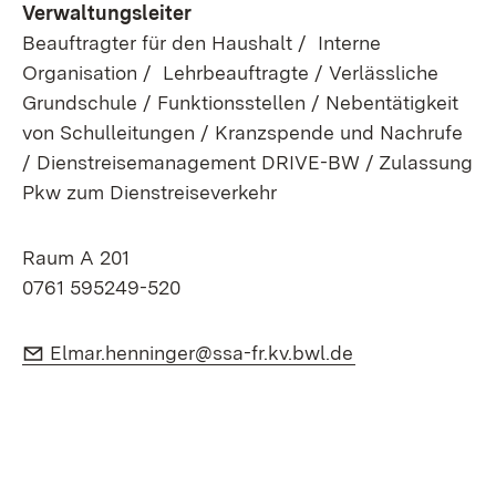
Verwaltungsleiter
Beauftragter für den Haushalt / Interne
Organisation / Lehrbeauftragte / Verlässliche
Grundschule / Funktionsstellen / Nebentätigkeit
von Schulleitungen / Kranzspende und Nachrufe
/ Dienstreisemanagement DRIVE-BW / Zulassung
Pkw zum Dienstreiseverkehr
Raum A 201
0761 595249-520
E-Mail:
(Öffnet in neue
Elmar.henninger@ssa-fr.kv.bwl.de