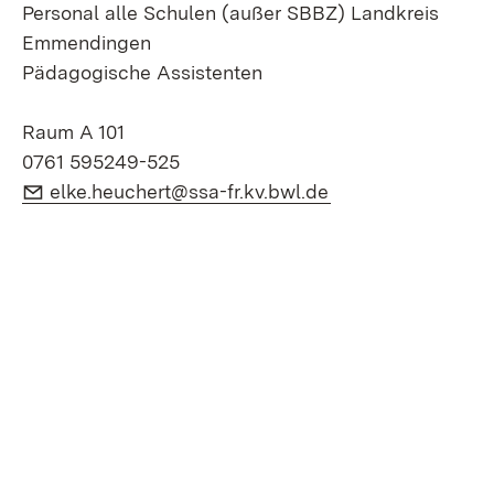
Personal alle Schulen (außer SBBZ) Landkreis
Emmendingen
Pädagogische Assistenten
Raum A 101
0761 595249-525
E-Mail:
(Öffnet in neuem 
elke.heuchert@ssa-fr.kv.bwl.de