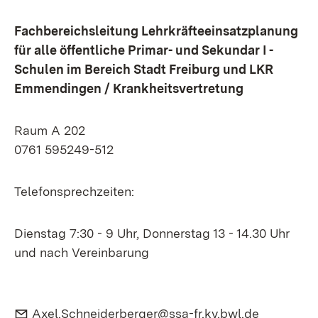
Fachbereichsleitung Lehrkräfteeinsatzplanung
für alle öffentliche Primar- und Sekundar I -
Schulen im Bereich Stadt Freiburg und LKR
Emmendingen / Krankheitsvertretung
Raum A 202
0761 595249-512
Telefonsprechzeiten:
Dienstag 7:30 - 9 Uhr, Donnerstag 13 - 14.30 Uhr
und nach Vereinbarung
E-Mail:
(Öffnet i
Axel.Schneiderberger@ssa-fr.kv.bwl.de