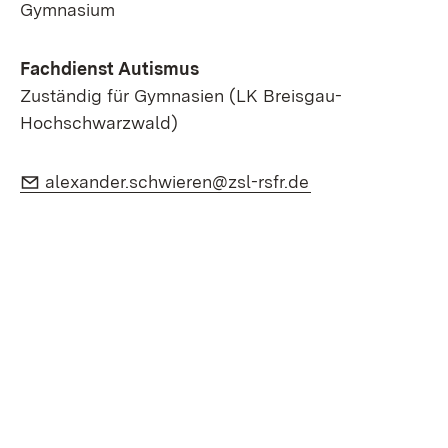
Gymnasium
Fachdienst Autismus
Zuständig für Gymnasien (LK Breisgau-
Hochschwarzwald)
E-Mail:
(Öffnet in neuem
alexander.schwieren@zsl-rsfr.de