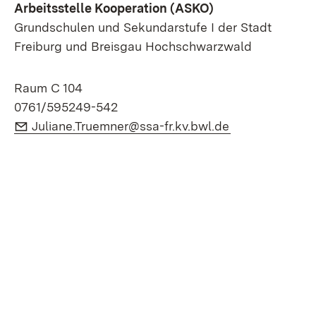
Arbeitsstelle Kooperation (ASKO)
Grundschulen und Sekundarstufe I der Stadt
Freiburg und Breisgau Hochschwarzwald
Raum C 104
0761/595249-542
E-Mail:
(Öffnet in neu
Juliane.Truemner@ssa-fr.kv.bwl.de