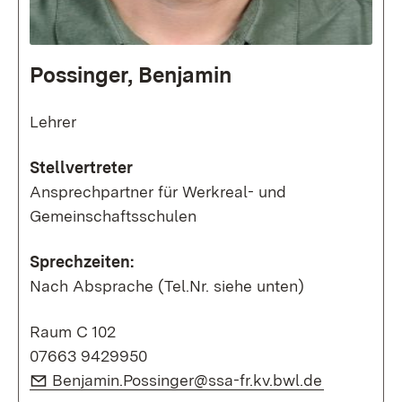
Possinger, Benjamin
Lehrer
Stellvertreter
Ansprechpartner für Werkreal- und
Gemeinschaftsschulen
Sprechzeiten:
Nach Absprache (Tel.Nr. siehe unten)
Raum C 102
07663 9429950
E-Mail:
(Öffnet in
Benjamin.Possinger@ssa-fr.kv.bwl.de