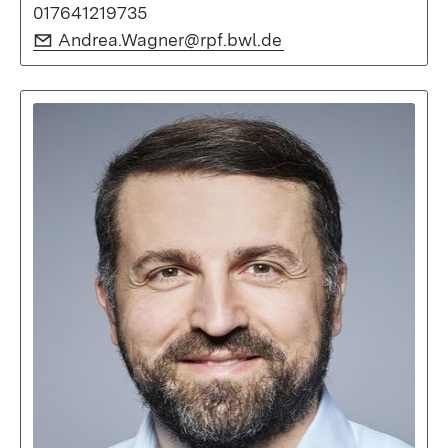
017641219735
E-Mail:
(Öffnet in neuem Fe
Andrea.Wagner@rpf.bwl.de