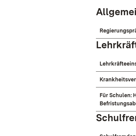
Allgeme
​Regierungspr
Lehrkräf
Lehrkräfteein
Krankheitsver
Für Schulen: 
Befristungsa
Schulfr