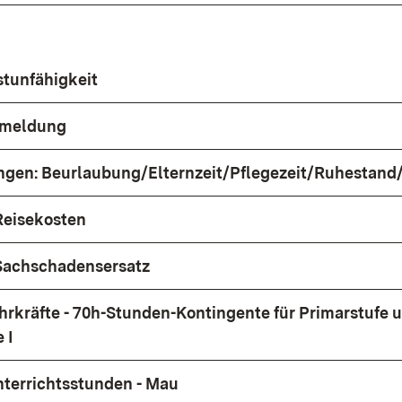
l
stunfähigkeit
tsmeldung
ngen: Beurlaubung/Elternzeit/Pflegezeit/Ruhestand/
 Reisekosten
/Sachschadensersatz
rkräfte - 70h-Stunden-Kontingente für Primarstufe 
 I
terrichtsstunden - Mau