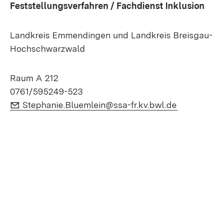
Feststellungsverfahren / Fachdienst Inklusion
Landkreis Emmendingen und Landkreis Breisgau-
Hochschwarzwald
Raum A 212
0761/595249-523
E-Mail:
(Öffnet in 
Stephanie.Bluemlein@ssa-fr.kv.bwl.de