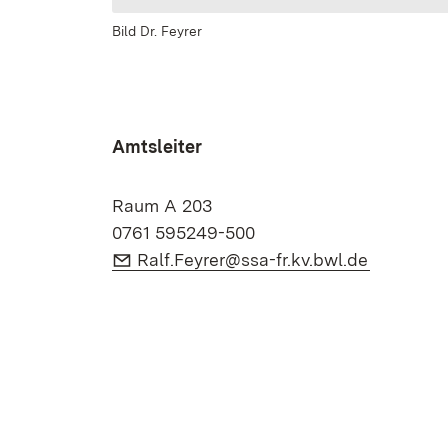
Bild Dr. Feyrer
Amtsleiter
Raum A 203
0761 595249-500
E-Mail:
(Öffnet i
Ralf.Feyrer@ssa-fr.kv.bwl.de