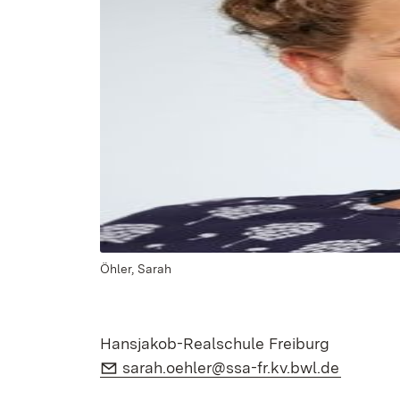
Öhler, Sarah
Hansjakob-Realschule Freiburg
E-Mail:
(Öffnet 
sarah.oehler@ssa-fr.kv.bwl.de