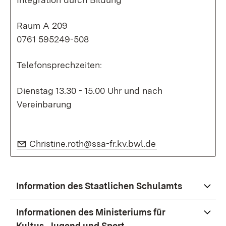
Raum A 209
0761 595249-508
Telefonsprechzeiten:
Dienstag 13.30 - 15.00 Uhr und nach
Vereinbarung
E-Mail:
(Öffnet in neuem
Christine.roth@ssa-fr.kv.bwl.de
Information des Staatlichen Schulamts
Informationen des Ministeriums für
Kultus, Jugend und Sport