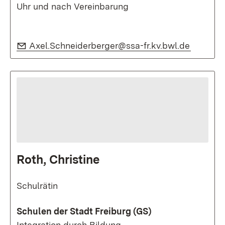
Uhr und nach Vereinbarung
E-Mail:
(Öffnet 
Axel.Schneiderberger@ssa-fr.kv.bwl.de
Roth, Christine
Schulrätin
Schulen der Stadt Freiburg (GS)
Integration durch Bildung