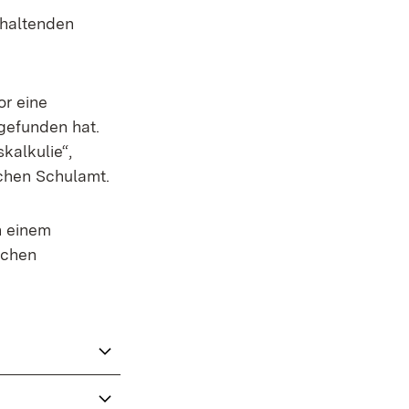
nhaltenden
or eine
gefunden hat.
kalkulie“,
chen Schulamt.
n einem
ichen