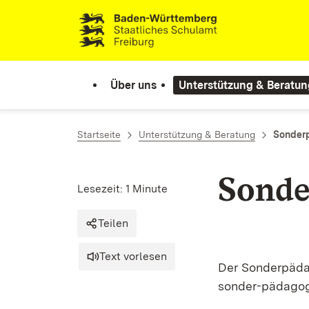
Zum Inhalt springen
Link zur Startseite
Über uns
Unterstützung & Beratun
Startseite
Unterstützung & Beratung
Sonderp
Sonde
Lesezeit: 1 Minute
Teilen
Text vorlesen
Der Sonderpädag
sonder-pädagogi