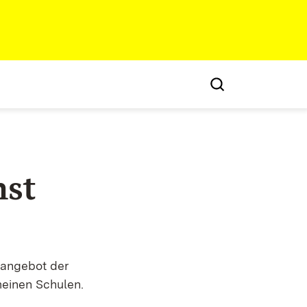
nst
sangebot der
meinen Schulen.