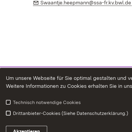
E-Mail:
Swaantje.heepmann@ssa-fr.kv.bwl.de
Um unsere Webseite für Sie optimal gestalten und v
Weitere Informationen zu Cookies erhalten Sie in un
Technisch notwendige Cookies
Drittanbieter-Cookies (Siehe Datenschutzerklärung.)
In
Akzeptieren