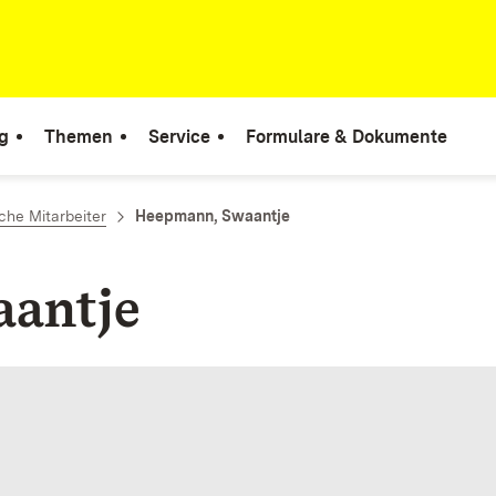
g
Themen
Service
Formulare & Dokumente
he Mitarbeiter
Heepmann, Swaantje
antje