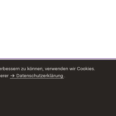
(Öffnet in neuem Fenster)
erbessern zu können, verwenden wir Cookies.
serer
Datenschutzerklärung
.
haltsübersicht
Kontakt
Impressum
Datenschutz
Benut